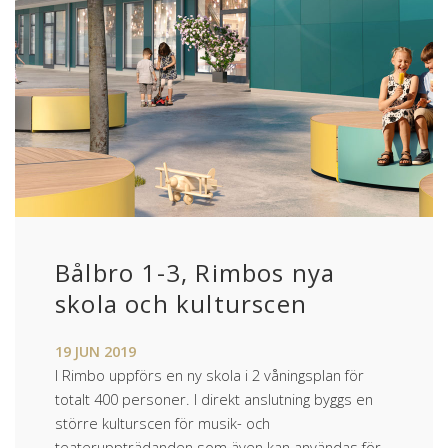
Bålbro 1-3, Rimbos nya
skola och kulturscen
19
JUN
2019
I Rimbo uppförs en ny skola i 2 våningsplan för
totalt 400 personer. I direkt anslutning byggs en
större kulturscen för musik- och
teateruppträdanden som även kan användas för