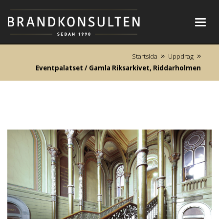
Toggl
navig
Startsida
Uppdrag
Eventpalatset / Gamla Riksarkivet, Riddarholmen