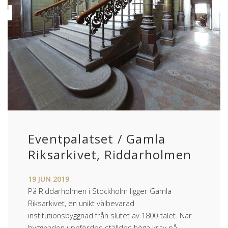
Eventpalatset / Gamla
Riksarkivet, Riddarholmen
19
JUN
2019
På Riddarholmen i Stockholm ligger Gamla
Riksarkivet, en unikt välbevarad
institutionsbyggnad från slutet av 1800-­talet. När
byggnaden uppfördes ställdes höga krav på