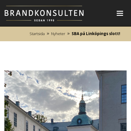
Toggl
navig
Startsida
Nyheter
SBA på Linköpings slott!