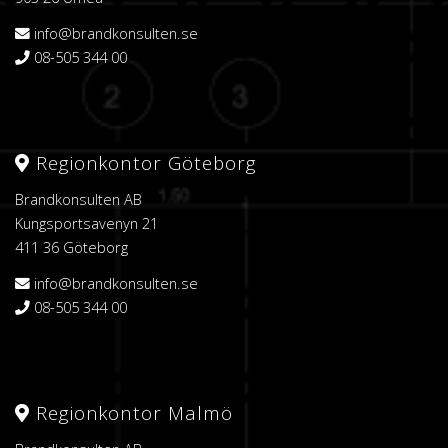
info@brandkonsulten.se
08-505 344 00
Regionkontor Göteborg
Brandkonsulten AB
Kungsportsavenyn 21
411 36 Göteborg
info@brandkonsulten.se
08-505 344 00
Regionkontor Malmö