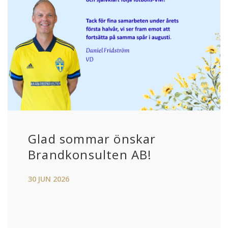
Glad sommar önskar
Brandkonsulten AB!
30
JUN
2026
–
–
–