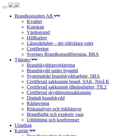
Toggle
navigation
Brandkonsulten AB
Kvalitet
Kunskap
Värdegrund
Hållbarhet
Långsiktighet – det självklara valet
Certifiering
Sveriges Brandkonsultförening, BRA
Tjänster
Brandskyddsprojektering
Brandskydd under byggtid
Systematiskt brandskyddsarbete, SBA
Certifierad sakkunnig brand, SAK, Nivå K
Certifierad sakkunnig tillgänglighet, TIL2
Certifierad skyddsrumssakkunnig
Digitalt brandskydd
Rådgivning
Riskanalyser och riskhänsyn
Brandfarlig och explosiv vara
Utbildning och konferenser
Uppdrag
Karriär