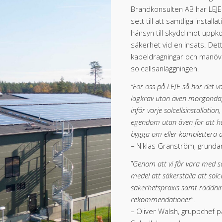
Brandkonsulten AB har LEJE
sett till att samtliga insta
hänsyn till skydd mot uppk
säkerhet vid en insats. De
kabeldragningar och manöve
solcellsanläggningen.
”För oss på LEJE så har det var
lagkrav utan även morgondage
inför varje solcellsinstallati
egendom utan även för att hå
bygga om eller komplettera a
– Niklas Granström, grundar
”
Genom att vi får vara med s
medel att säkerställa att solc
säkerhetspraxis samt räddnin
rekommendationer
”.
– Oliver Walsh, gruppchef 