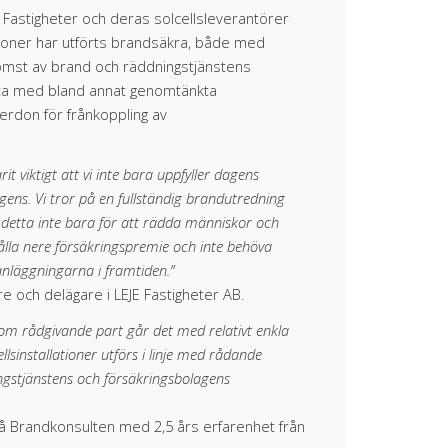
 Fastigheter och deras solcellsleverantörer
llationer har utförts brandsäkra, både med
omst av brand och räddningstjänstens
tta med bland annat genomtänkta
rdon för frånkoppling av
it viktigt att vi inte bara uppfyller dagens
ns. Vi tror på en fullständig brandutredning
on, detta inte bara för att rädda människor och
lla nere försäkringspremie och inte behöva
nläggningarna i framtiden.”
e och delägare i LEJE Fastigheter AB.
om rådgivande part går det med relativt enkla
ellsinstallationer utförs i linje med rådande
gstjänstens och försäkringsbolagens
på Brandkonsulten med 2,5 års erfarenhet från