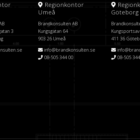
ntor
Regionkontor
Region
Umeå
Göteborg
 AB
Brandkonsulten AB
Brandkonsult
atan 3
Kungsgatan 64
Kungsportsav
ng
903 26 Umeå
411 36 Göteb
nsulten.se
info@brandkonsulten.se
info@bran
08-505 344 00
08-505 344