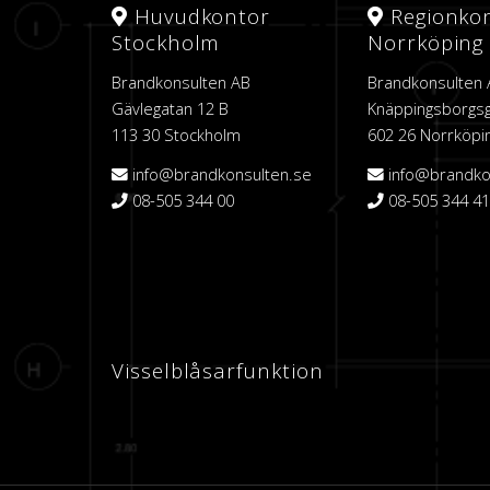
Huvudkontor
Regionko
Stockholm
Norrköping
Brandkonsulten AB
Brandkonsulten
Gävlegatan 12 B
Knäppingsborgsg
113 30 Stockholm
602 26 Norrköpi
info@brandkonsulten.se
info@brandko
08-505 344 00
08-505 344 41
Visselblåsarfunktion