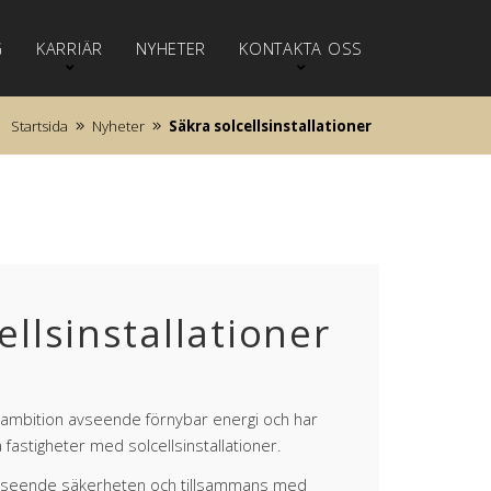
G
KARRIÄR
NYHETER
KONTAKTA OSS
Startsida
Nyheter
Säkra solcellsinstallationer
ellsinstallationer
g ambition avseende förnybar energi och har
a fastigheter med solcellsinstallationer.
avseende säkerheten och tillsammans med