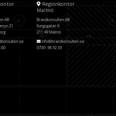
kontor
Regionkontor
Malmö
en AB
Brandkonsulten AB
enyn 21
Kungsgatan 6
org
211 49 Malmö
dkonsulten.se
info@brandkonsulten.se
 00
0730- 96 52 35