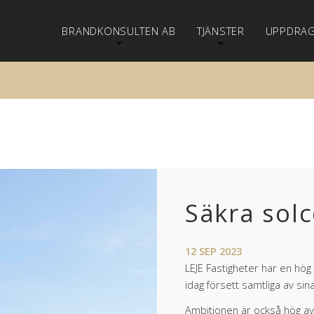
BRANDKONSULTEN AB
TJÄNSTER
UPPDRA
Säkra solc
12
SEP
2023
LEJE Fastigheter har en hö
idag försett samtliga av sin
Ambitionen är också hög 