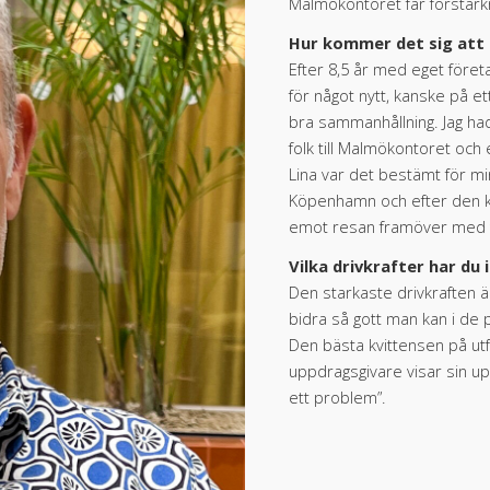
Malmökontoret får förstärk
Hur kommer det sig att 
Efter 8,5 år med eget företa
för något nytt, kanske på e
bra sammanhållning. Jag h
folk till Malmökontoret oc
Lina var det bestämt för mi
Köpenhamn och efter den kän
emot resan framöver med tr
Vilka drivkrafter har du i
Den starkaste drivkraften ä
bidra så gott man kan i de
Den bästa kvittensen på ut
uppdragsgivare visar sin up
ett problem”.