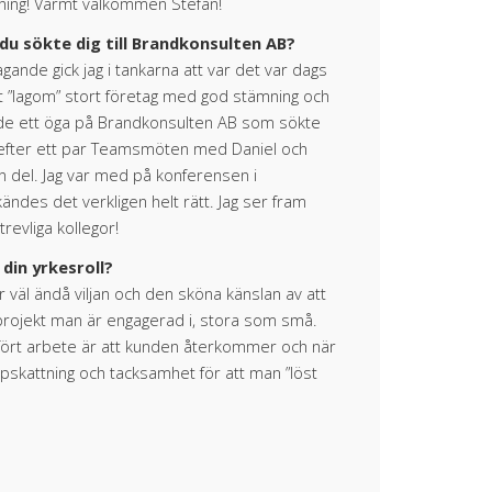
ning! Varmt välkommen Stefan!
du sökte dig till Brandkonsulten AB?
gande gick jag i tankarna att var det var dags
tt ”lagom” stort företag med god stämning och
ade ett öga på Brandkonsulten AB som sökte
h efter ett par Teamsmöten med Daniel och
n del. Jag var med på konferensen i
des det verkligen helt rätt. Jag ser fram
evliga kollegor!
 din yrkesroll?
r väl ändå viljan och den sköna känslan av att
 projekt man är engagerad i, stora som små.
fört arbete är att kunden återkommer och när
pskattning och tacksamhet för att man ”löst