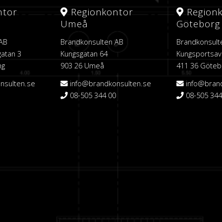
ntor
Regionkontor
Region
Umeå
Göteborg
 AB
Brandkonsulten AB
Brandkonsult
atan 3
Kungsgatan 64
Kungsportsav
ng
903 26 Umeå
411 36 Göteb
nsulten.se
info@brandkonsulten.se
info@bran
08-505 344 00
08-505 344