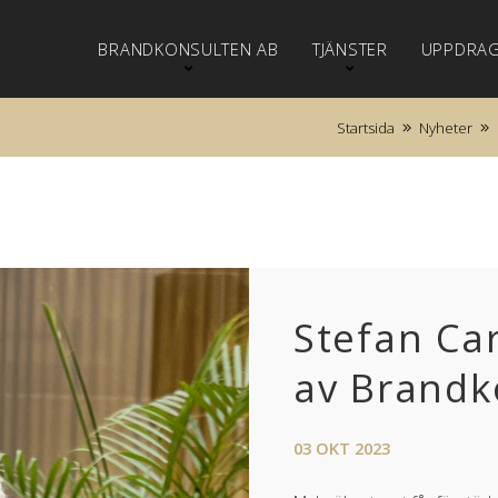
BRANDKONSULTEN AB
TJÄNSTER
UPPDRA
Startsida
Nyheter
Stefan Car
av Brandk
03
OKT
2023