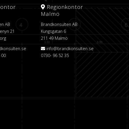
kontor
Regionkontor
Malmö
en AB
Brandkonsulten AB
enyn 21
Kungsgatan 6
org
211 49 Malmö
dkonsulten.se
info@brandkonsulten.se
 00
0730- 96 52 35