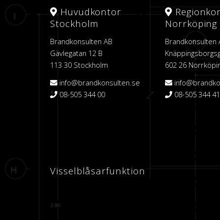
Huvudkontor
Regionko
Stockholm
Norrköping
Brandkonsulten AB
Brandkonsulten
Gävlegatan 12 B
Knäppingsborgsg
113 30 Stockholm
602 26 Norrköpi
info@brandkonsulten.se
info@brandko
08-505 344 00
08-505 344 41
Visselblåsarfunktion