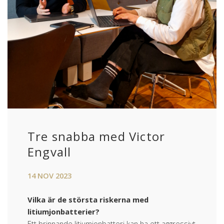
Tre snabba med Victor
Engvall
14
NOV
2023
Vilka är de största riskerna med
litiumjonbatterier?
Ett brinnande litiumjonbatteri kan ha ett aggressivt