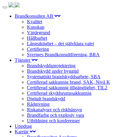
Toggle
navigation
Brandkonsulten AB
Kvalitet
Kunskap
Värdegrund
Hållbarhet
Långsiktighet – det självklara valet
Certifiering
Sveriges Brandkonsultförening, BRA
Tjänster
Brandskyddsprojektering
Brandskydd under byggtid
Systematiskt brandskyddsarbete, SBA
Certifierad sakkunnig brand, SAK, Nivå K
Certifierad sakkunnig tillgänglighet, TIL2
Certifierad skyddsrumssakkunnig
Digitalt brandskydd
Rådgivning
Riskanalyser och riskhänsyn
Brandfarlig och explosiv vara
Utbildning och konferenser
Uppdrag
Karriär