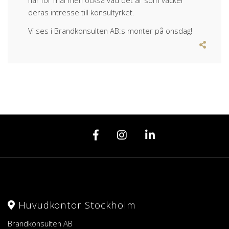
har för mål men också vad det är som väcker
deras intresse till konsultyrket.
Vi ses i Brandkonsulten AB:s monter på onsdag!
Huvudkontor Stockholm
Brandkonsulten AB